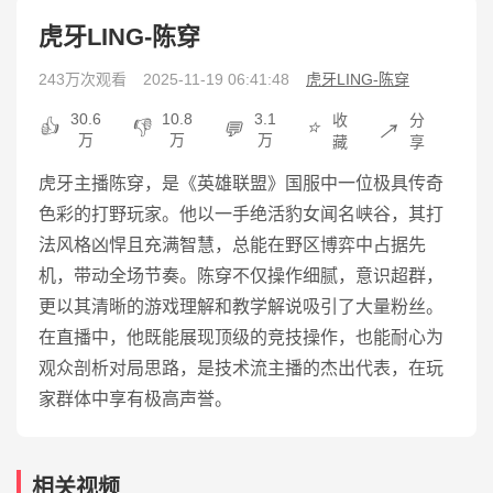
虎牙LING-陈穿
243万次观看
2025-11-19 06:41:48
虎牙LING-陈穿
30.6
10.8
3.1
收
分
👍
👎
⭐
💬
↗️
万
万
万
藏
享
虎牙主播陈穿，是《英雄联盟》国服中一位极具传奇
色彩的打野玩家。他以一手绝活豹女闻名峡谷，其打
法风格凶悍且充满智慧，总能在野区博弈中占据先
机，带动全场节奏。陈穿不仅操作细腻，意识超群，
更以其清晰的游戏理解和教学解说吸引了大量粉丝。
在直播中，他既能展现顶级的竞技操作，也能耐心为
观众剖析对局思路，是技术流主播的杰出代表，在玩
家群体中享有极高声誉。
相关视频