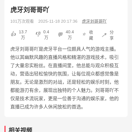
虎牙刘哥哥吖
101万次观看
2025-11-18 20:17:36
虎牙刘哥哥吖
13.7
0.4
40.4
收
分
👍
👎
⭐
💬
↗️
万
万
万
藏
享
虎牙刘哥哥吖是虎牙平台一位颇具人气的游戏主播。
他以其幽默风趣的直播风格和精湛的游戏技术，吸引
了大量忠实粉丝。在直播间里，他总能与观众积极互
动，营造出轻松愉快的氛围，让每位观众都感觉像是
朋友。无论是激烈的对战，还是轻松的娱乐时刻，他
都能游刃有余，展现出独特的个人魅力。刘哥哥吖不
仅是技术流玩家，更是一位善于沟通的娱乐家，他的
直播已成为许多人休闲放松的首选。
相关视频