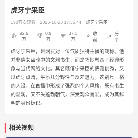
虎牙宁采臣
198万次观看
2025-10-28 17:35:44
虎牙宁采臣
92.5
0.9
37.1
收
分
👍
👎
⭐
💬
↗️
万
万
万
藏
享
虎牙宁采臣，是网友对一位气质独特主播的戏称。他
并非倩女幽魂中的文弱书生，而是巧妙融合了经典形
象与当代网络文化。其名既借宁采臣的儒雅俊秀，又
以虎牙点睛，平添几分野性与反差魅力。这别具一格
的人设，在直播中形成了强烈的个人风格，既有书生
的温润，又不失蓬勃朝气，深受观众喜爱，成为其鲜
明的身份标识。
相关视频