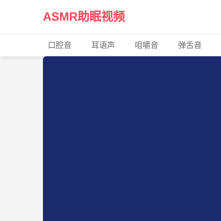
ASMR助眠视频
口腔音
耳语声
咀嚼音
弹舌音