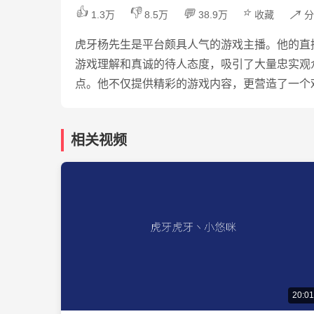
👍
👎
⭐
💬
↗️
1.3万
8.5万
38.9万
收藏
分
虎牙杨先生是平台颇具人气的游戏主播。他的直
游戏理解和真诚的待人态度，吸引了大量忠实观
点。他不仅提供精彩的游戏内容，更营造了一个
相关视频
20:01