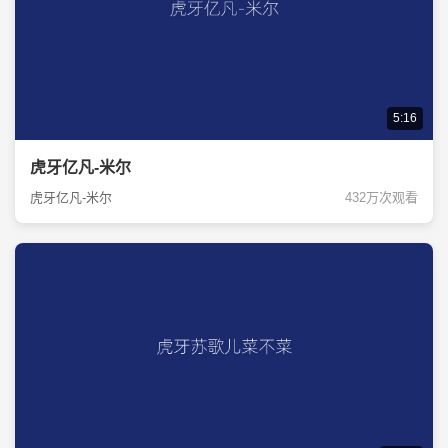
5:16
虎牙亿凡-米尔
虎牙亿凡-米尔
432万次观看