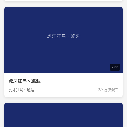
7:33
虎牙狂鸟丶邂逅
虎牙狂鸟丶邂逅
274万次观看