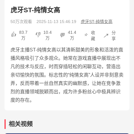
虎牙ST-纯情女高
50万次观看
2025-11-13 15:46:19
虎牙ST-纯情女高
83.7
10.4
41.4
收
分
👍
👎
⭐
💬
↗️
万
万
万
藏
享
虎牙主播ST-纯情女高以其清新甜美的形象和活泼的直
播风格吸引了众多观众。她常在游戏直播中展现出不
凡的技术与反应，时而穿插轻松的闲聊互动，营造出
亲切愉快的氛围。标志性的“纯情女高”人设并非刻意卖
弄，反而带着一丝自然真实的幽默感，让她在竞争激
烈的直播领域脱颖而出，成为许多粉丝心中极具辨识
度的存在。
相关视频