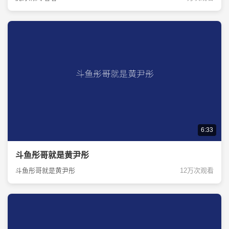
6:33
斗鱼彤哥就是黄尹彤
斗鱼彤哥就是黄尹彤
12万次观看