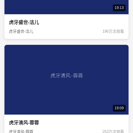
19:13
虎牙盛世-洁儿
虎牙盛世-洁儿
196万次观看
19:09
虎牙清风-蓉蓉
虎牙清风-蓉蓉
253万次观看