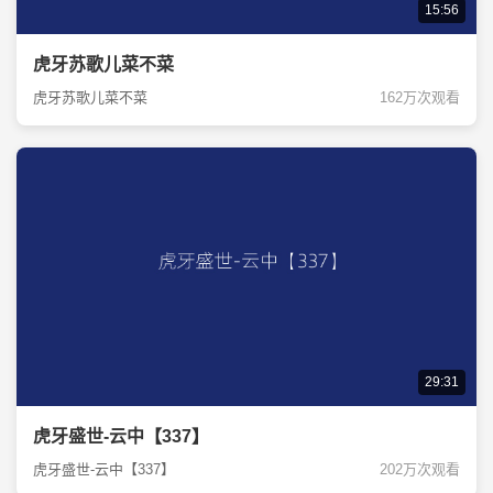
15:56
虎牙苏歌儿菜不菜
虎牙苏歌儿菜不菜
162万次观看
29:31
虎牙盛世-云中【337】
虎牙盛世-云中【337】
202万次观看