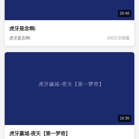
20:48
虎牙是念啊i
虎牙是念啊i
206万次观看
16:30
虎牙赢城-夜天【第一梦奇】