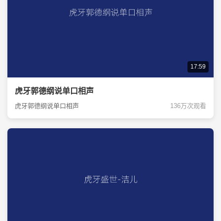
17:59
虎牙郭德纲说单口相声
虎牙郭德纲说单口相声
136万次观看