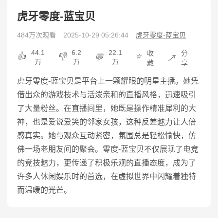
虎牙零度-蓝宝贝
484万次观看
2025-10-29 05:26:44
虎牙零度-蓝宝贝
44.1
6.2
22.1
收
分
👍
👎
⭐
💬
↗️
万
万
万
藏
享
虎牙零度-蓝宝贝是平台上一颗耀眼的明星主播。她凭
借出众的游戏技术与活泼亲和的直播风格，迅速吸引
了大量粉丝。在直播间里，她既是操作精准犀利的大
神，也是爱说爱笑的邻家女孩，这种反差魅力让人倍
感真实。她与观众互动紧密，氛围总是轻松愉快，仿
佛一场老朋友间的聚会。零度-蓝宝贝不仅展现了电竞
的竞技魅力，更传递了积极乐观的直播态度，成为了
许多人休闲娱乐时的首选，在虚拟世界中闪耀着独特
而温暖的光芒。