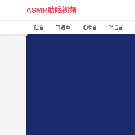
ASMR助眠视频
口腔音
耳语声
咀嚼音
弹舌音