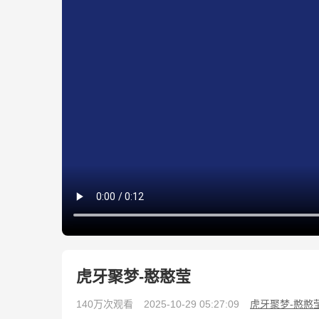
虎牙聚梦-憨憨莹
140万次观看
2025-10-29 05:27:09
虎牙聚梦-憨憨