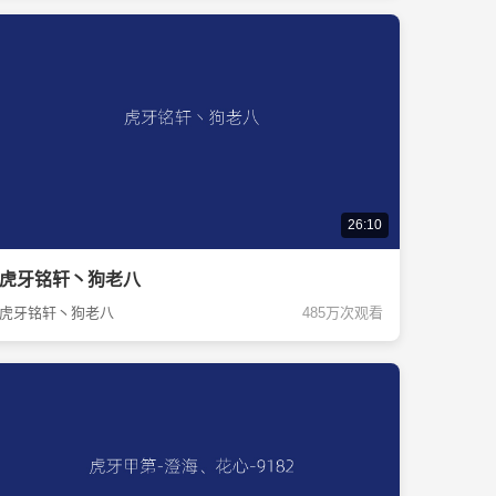
26:10
虎牙铭轩丶狗老八
虎牙铭轩丶狗老八
485万次观看