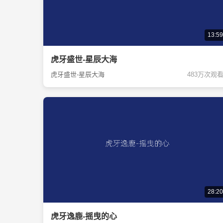
13:59
虎牙盛世-星辰大海
虎牙盛世-星辰大海
483万次观
28:20
虎牙逸鹿-摇曳的心