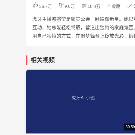
👍
👎
⭐
💬
↗️
36.7万
9.6万
18.4万
收藏
虎牙主播憨憨莹是聚梦公会一颗璀璨新星。她以
互动，她总能轻松驾驭，营造出独特的家庭氛围
用自己独特的方式，在聚梦舞台上绽放光彩，编
相关视频
30:59