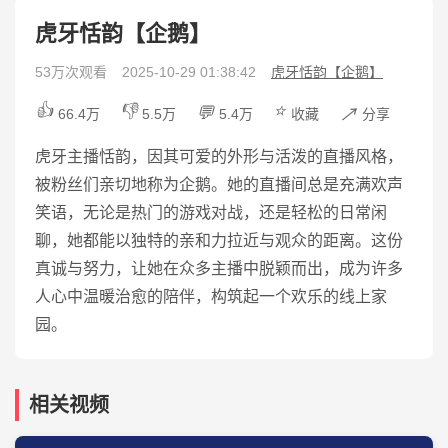
虎牙恬韵【企鹅】
53万次观看
2025-10-29 01:38:42
虎牙恬韵【企鹅】
👍
👎
⭐
💬
↗️
66.4万
5.5万
5.4万
收藏
分享
虎牙主播恬韵，因其可爱的外形与活泼的直播风格，
被粉丝们亲切地称为企鹅。她的直播间总是充满欢声
笑语，无论是热门的游戏对战，还是轻松的日常闲
聊，她都能以独特的亲和力拉近与观众的距离。这份
真诚与努力，让她在众多主播中脱颖而出，成为许多
人心中温暖治愈的陪伴，构筑起一个欢乐的线上家
园。
相关视频