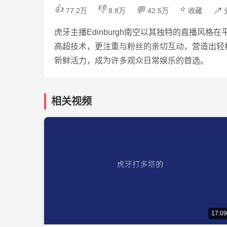
👍
👎
⭐
💬
↗️
77.2万
8.8万
42.5万
收藏
虎牙主播Edinburgh南空以其独特的直播
高超技术，更注重与粉丝的亲切互动，营造出轻
新鲜活力，成为许多观众日常娱乐的首选。
相关视频
17:09