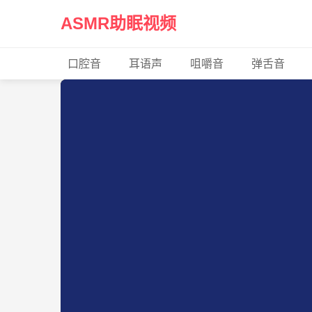
ASMR助眠视频
口腔音
耳语声
咀嚼音
弹舌音