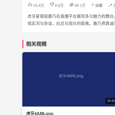
👍
👎
⭐
💬
↗️
15.4万
0.6万
40.1万
收藏
虎牙星镜是鹿乃在直播平台展现多元魅力的舞台
戏实况与杂谈，拉近与观众的距离。鹿乃用真诚
相关视频
10:41
虎牙4AMLong