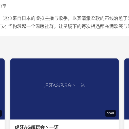
分享
。这位来自日本的虚拟主播与歌手，以其清澈柔软的声线治愈了
与才华构筑起一个温暖社群，让星镜下的每次相遇都充满欢笑与
5:40
虎牙AG超玩会丶一诺