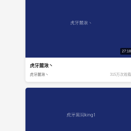
27:18
虎牙麓湫丶
虎牙麓湫丶
315万次观