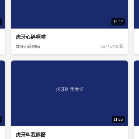
16:42
虎牙心碎啊喵
看
虎牙心碎啊喵
367万次观看
11:35
虎牙叫我熊酱