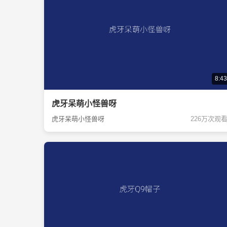
8:43
虎牙呆萌小怪兽呀
虎牙呆萌小怪兽呀
226万次观