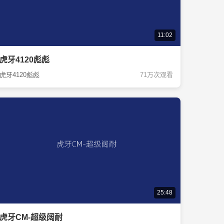
11:02
虎牙4120彪彪
虎牙4120彪彪
71万次观看
25:48
虎牙CM-超级阔耐