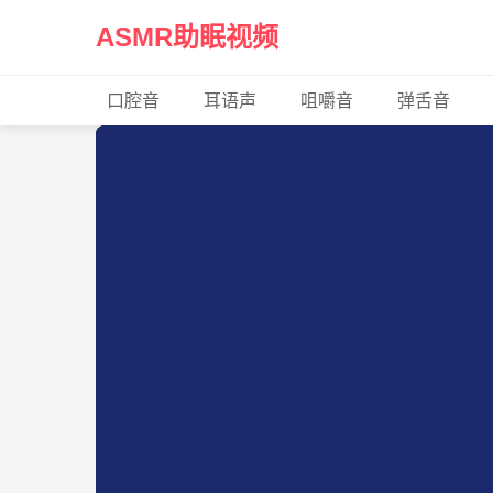
ASMR助眠视频
口腔音
耳语声
咀嚼音
弹舌音