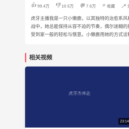
👍
👎
⭐
💬
↗️
99.4万
10.5万
7.6万
收藏
虎牙主播我是一只小懒鹿，以其独特的治愈系风
战中，她总能保持从容不迫的节奏，偶尔迷糊的
受到家一般的轻松与惬意。小懒鹿用她的方式诠
相关视频
23:14