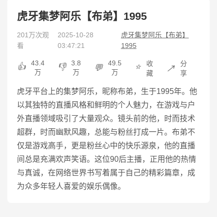
虎牙集梦阿乐【布弟】1995
201万次观
2025-10-28
虎牙集梦阿乐【布弟】
看
03:47:21
1995
43.4
3.8
49.5
收
分
👍
👎
⭐
💬
↗️
万
万
万
藏
享
虎牙平台上的集梦阿乐，昵称布弟，生于1995年。他
以其独特的直播风格和鲜明的个人魅力，在游戏与户
外直播领域吸引了大量观众。镜头前的他，时而技术
超群，时而幽默风趣，总能与粉丝打成一片。布弟不
仅是游戏高手，更是粉丝心中的快乐源泉，他的直播
间总是充满欢声笑语。这位90后主播，正用他的热情
与真诚，在网络世界书写着属于自己的精彩篇章，成
为众多年轻人喜爱的娱乐偶像。